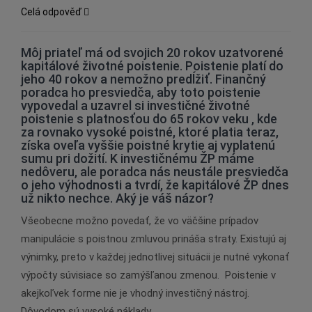
Celá odpověď
Môj priateľ má od svojich 20 rokov uzatvorené
kapitálové životné poistenie. Poistenie platí do
jeho 40 rokov a nemožno predĺžiť. Finančný
poradca ho presviedča, aby toto poistenie
vypovedal a uzavrel si investičné životné
poistenie s platnosťou do 65 rokov veku , kde
za rovnako vysoké poistné, ktoré platia teraz,
získa oveľa vyššie poistné krytie aj vyplatenú
sumu pri dožití. K investičnému ŽP máme
nedôveru, ale poradca nás neustále presviedča
o jeho výhodnosti a tvrdí, že kapitálové ŽP dnes
už nikto nechce. Aký je váš názor?
Všeobecne možno povedať, že vo väčšine prípadov
manipulácie s poistnou zmluvou prináša straty. Existujú aj
výnimky, preto v každej jednotlivej situácii je nutné vykonať
výpočty súvisiace so zamýšľanou zmenou. Poistenie v
akejkoľvek forme nie je vhodný investičný nástroj.
Dôvodom sú vysoké náklady…