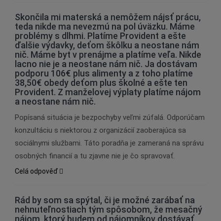
Skončila mi materská a nemôžem nájsť prácu,
teda nikde ma nevezmú na pol úväzku. Máme
problémy s dlhmi. Platíme Provident a ešte
ďalšie výdavky, deťom škôlku a neostane nám
nič. Máme byt v prenájme a platíme veľa. Nikde
lacno nie je a neostane nám nič. Ja dostávam
podporu 106€ plus alimenty a z toho platíme
38,50€ obedy deťom plus školné a ešte ten
Provident. Z manželovej výplaty platíme nájom
a neostane nám nič.
Popísaná situácia je bezpochyby veľmi zúfalá. Odporúčam
konzultáciu s niektorou z organizácií zaoberajúca sa
sociálnymi službami. Táto poradňa je zameraná na správu
osobných financií a tu zjavne nie je čo spravovať.
Celá odpověď
Rád by som sa spýtal, či je možné zarábať na
nehnuteľnostiach tým spôsobom, že mesačný
nájom, ktorý budem od nájomníkov dostávať,