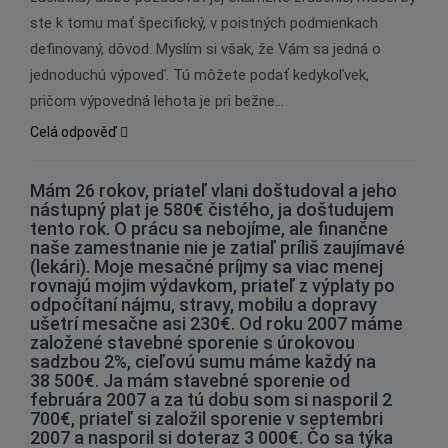
ste k tomu mať špecifický, v poistných podmienkach
definovaný, dôvod. Myslím si však, že Vám sa jedná o
jednoduchú výpoveď. Tú môžete podať kedykoľvek,
pričom výpovedná lehota je pri bežne…
Celá odpověď
Mám 26 rokov, priateľ vlani doštudoval a jeho
nástupný plat je 580€ čistého, ja doštudujem
tento rok. O prácu sa nebojíme, ale finančne
naše zamestnanie nie je zatiaľ príliš zaujímavé
(lekári). Moje mesačné príjmy sa viac menej
rovnajú mojim výdavkom, priateľ z výplaty po
odpočítaní nájmu, stravy, mobilu a dopravy
ušetrí mesačne asi 230€. Od roku 2007 máme
založené stavebné sporenie s úrokovou
sadzbou 2%, cieľovú sumu máme každý na
38 500€. Ja mám stavebné sporenie od
februára 2007 a za tú dobu som si nasporil 2
700€, priateľ si založil sporenie v septembri
2007 a nasporil si doteraz 3 000€. Čo sa týka