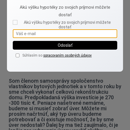
Grécko), keď bude štát kontrolovať MMF.
Akú výšku hypotéky zo svojich príjmovi môžete
Dostanú tieto peniaze späť?
dostať
Čím je dlhopis menej bezpečný, tým vyššiu rizikovú prémiu
musí emitent vypísať, aby boli investori ochotní také
aktívum kupovať. Preto sú najvýnosnejšie tzv junk bonds
(prašivé dlžné úpisy), pretože riziko nesplatenia je
Odoslať
kompenzované zvýšeným výnosom. Na otázku "čo sa
stane ..." je možných je celá…
Súhlasím so
spracovaním osobných údajov
Celá odpověď
Som členom samosprávy spoločenstvo
vlastníkov bytových jednotiek a v tomto roku by
sme chceli vykonať celkovú rekonštrukciu
domu. Predpokladaná výška investície je 270
-300 tisíc €. Peniaze našetrené nemáme,
budeme si musieť zobrať úver. Môžete mi
prosím načrtnúť, aký typ úveru budeme
potrebovať a či existuje možnosť, že by sme
úver nedostali? Ďalej by ma tiež zaujímalo, či je