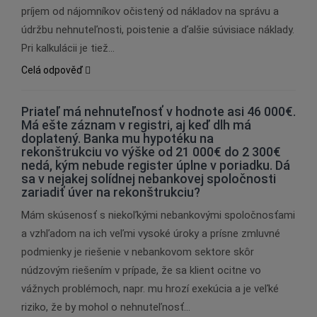
príjem od nájomníkov očistený od nákladov na správu a
údržbu nehnuteľnosti, poistenie a ďalšie súvisiace náklady.
Pri kalkulácii je tiež…
Celá odpověď
Priateľ má nehnuteľnosť v hodnote asi 46 000€.
Má ešte záznam v registri, aj keď dlh má
doplatený. Banka mu hypotéku na
rekonštrukciu vo výške od 21 000€ do 2 300€
nedá, kým nebude register úplne v poriadku. Dá
sa v nejakej solídnej nebankovej spoločnosti
zariadiť úver na rekonštrukciu?
Mám skúsenosť s niekoľkými nebankovými spoločnosťami
a vzhľadom na ich veľmi vysoké úroky a prísne zmluvné
podmienky je riešenie v nebankovom sektore skôr
núdzovým riešením v prípade, že sa klient ocitne vo
vážnych problémoch, napr. mu hrozí exekúcia a je veľké
riziko, že by mohol o nehnuteľnosť…