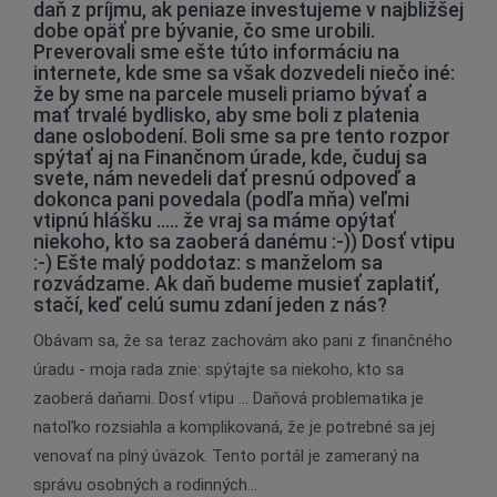
daň z príjmu, ak peniaze investujeme v najbližšej
dobe opäť pre bývanie, čo sme urobili.
Preverovali sme ešte túto informáciu na
internete, kde sme sa však dozvedeli niečo iné:
že by sme na parcele museli priamo bývať a
mať trvalé bydlisko, aby sme boli z platenia
dane oslobodení. Boli sme sa pre tento rozpor
spýtať aj na Finančnom úrade, kde, čuduj sa
svete, nám nevedeli dať presnú odpoveď a
dokonca pani povedala (podľa mňa) veľmi
vtipnú hlášku ..... že vraj sa máme opýtať
niekoho, kto sa zaoberá danému :-)) Dosť vtipu
:-) Ešte malý poddotaz: s manželom sa
rozvádzame. Ak daň budeme musieť zaplatiť,
stačí, keď celú sumu zdaní jeden z nás?
Obávam sa, že sa teraz zachovám ako pani z finančného
úradu - moja rada znie: spýtajte sa niekoho, kto sa
zaoberá daňami. Dosť vtipu ... Daňová problematika je
natoľko rozsiahla a komplikovaná, že je potrebné sa jej
venovať na plný úväzok. Tento portál je zameraný na
správu osobných a rodinných…