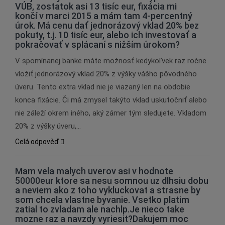
VÚB, zostatok asi 13 tisíc eur, fixácia mi
končí v marci 2015 a mám tam 4-percentný
úrok. Má cenu dať jednorázový vklad 20% bez
pokuty, t.j. 10 tisíc eur, alebo ich investovať a
pokračovať v splácaní s nižším úrokom?
V spomínanej banke máte možnosť kedykoľvek raz ročne
vložiť jednorázový vklad 20% z výšky vášho pôvodného
úveru. Tento extra vklad nie je viazaný len na obdobie
konca fixácie. Či má zmysel takýto vklad uskutočniť alebo
nie záleží okrem iného, aký zámer tým sledujete. Vkladom
20% z výšky úveru,…
Celá odpověď
Mam vela malych uverov asi v hodnote
50000eur ktore sa nesu somnou uz dlhsiu dobu
a neviem ako z toho vykluckovat a strasne by
som chcela vlastne byvanie. Vsetko platim
zatial to zvladam ale nachlp.Je nieco take
mozne raz a navzdy vyriesit?Dakujem moc