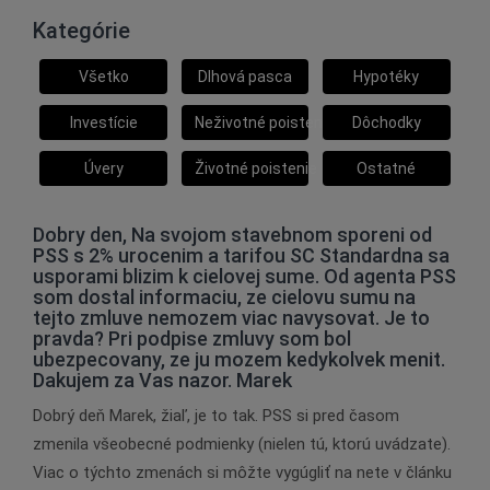
Kategórie
Všetko
Dlhová pasca
Hypotéky
Investície
Neživotné poistenie
Dôchodky
Úvery
Životné poistenie
Ostatné
Dobry den, Na svojom stavebnom sporeni od
PSS s 2% urocenim a tarifou SC Standardna sa
usporami blizim k cielovej sume. Od agenta PSS
som dostal informaciu, ze cielovu sumu na
tejto zmluve nemozem viac navysovat. Je to
pravda? Pri podpise zmluvy som bol
ubezpecovany, ze ju mozem kedykolvek menit.
Dakujem za Vas nazor. Marek
Dobrý deň Marek, žiaľ, je to tak. PSS si pred časom
zmenila všeobecné podmienky (nielen tú, ktorú uvádzate).
Viac o týchto zmenách si môžte vygúgliť na nete v článku