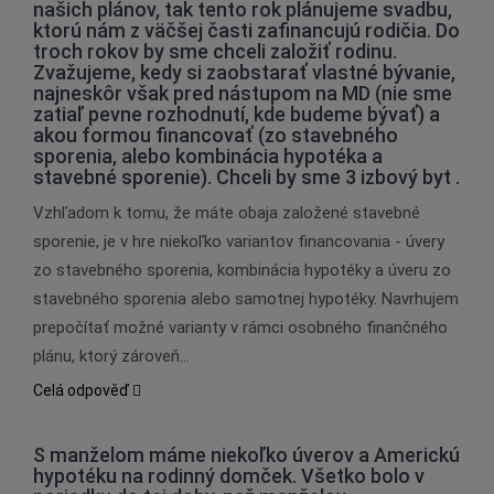
našich plánov, tak tento rok plánujeme svadbu,
ktorú nám z väčšej časti zafinancujú rodičia. Do
troch rokov by sme chceli založiť rodinu.
Zvažujeme, kedy si zaobstarať vlastné bývanie,
najneskôr však pred nástupom na MD (nie sme
zatiaľ pevne rozhodnutí, kde budeme bývať) a
akou formou financovať (zo stavebného
sporenia, alebo kombinácia hypotéka a
stavebné sporenie). Chceli by sme 3 izbový byt .
Vzhľadom k tomu, že máte obaja založené stavebné
sporenie, je v hre niekoľko variantov financovania - úvery
zo stavebného sporenia, kombinácia hypotéky a úveru zo
stavebného sporenia alebo samotnej hypotéky. Navrhujem
prepočítať možné varianty v rámci osobného finančného
plánu, ktorý zároveň…
Celá odpověď
S manželom máme niekoľko úverov a Americkú
hypotéku na rodinný domček. Všetko bolo v