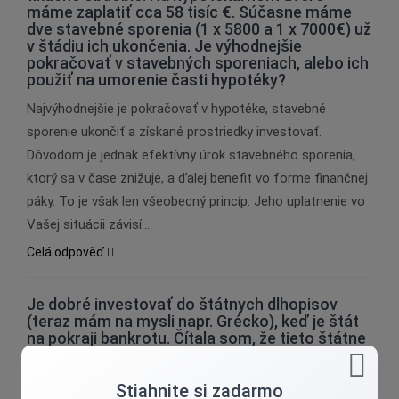
máme zaplatiť cca 58 tisíc €. Súčasne máme
dve stavebné sporenia (1 x 5800 a 1 x 7000€) už
v štádiu ich ukončenia. Je výhodnejšie
pokračovať v stavebných sporeniach, alebo ich
použiť na umorenie časti hypotéky?
Najvýhodnejšie je pokračovať v hypotéke, stavebné
sporenie ukončiť a získané prostriedky investovať.
Dôvodom je jednak efektívny úrok stavebného sporenia,
ktorý sa v čase znižuje, a ďalej benefit vo forme finančnej
páky. To je však len všeobecný princíp. Jeho uplatnenie vo
Vašej situácii závisí…
Celá odpověď
Je dobré investovať do štátnych dlhopisov
(teraz mám na mysli napr. Grécko), keď je štát
na pokraji bankrotu. Čítala som, že tieto štátne
dlhopisy stúpajú na úrokovej sadzbe až cez 6%.
Keď by to bola pravda, tak ako to, že stúpajú?
Čo sa stane s uloženými vkladmi ľudí (napr.
Stiahnite si zadarmo