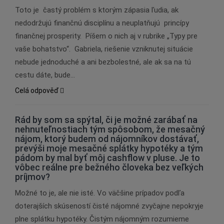
Toto je častý problém s ktorým zápasia ľudia, ak
nedodržujú finančnú disciplínu a neuplatňujú princípy
finančnej prosperity. Píšem o nich aj v rubrike „Typy pre
vaše bohatstvo“. Gabriela, riešenie vzniknutej situácie
nebude jednoduché a ani bezbolestné, ale ak sa na tú
cestu dáte, bude…
Celá odpověď
Rád by som sa spýtal, či je možné zarábať na
nehnuteľnostiach tým spôsobom, že mesačný
nájom, ktorý budem od nájomníkov dostávať,
prevýši moje mesačné splátky hypotéky a tým
pádom by mal byť môj cashflow v pluse. Je to
vôbec reálne pre bežného človeka bez veľkých
príjmov?
Možné to je, ale nie isté. Vo väčšine prípadov podľa
doterajších skúseností čisté nájomné zvyčajne nepokryje
plne splátku hypotéky. Čistým nájomným rozumieme