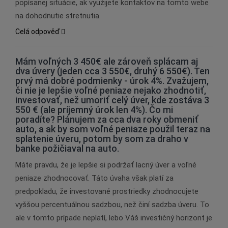
popísanej situácie, ak využijete kontaktov na tomto webe
na dohodnutie stretnutia.
Celá odpověď
Mám voľných 3 450€ ale zároveň splácam aj
dva úvery (jeden cca 3 550€, druhý 6 550€). Ten
prvý má dobré podmienky - úrok 4%. Zvažujem,
či nie je lepšie voľné peniaze nejako zhodnotiť,
investovať, než umoriť celý úver, kde zostáva 3
550 € (ale príjemný úrok len 4%). Čo mi
poradíte? Plánujem za cca dva roky obmeniť
auto, a ak by som voľné peniaze použil teraz na
splatenie úveru, potom by som za draho v
banke požičiaval na auto.
Máte pravdu, že je lepšie si podržať lacný úver a voľné
peniaze zhodnocovať. Táto úvaha však platí za
predpokladu, že investované prostriedky zhodnocujete
vyššou percentuálnou sadzbou, než činí sadzba úveru. To
ale v tomto prípade neplatí, lebo Váš investičný horizont je