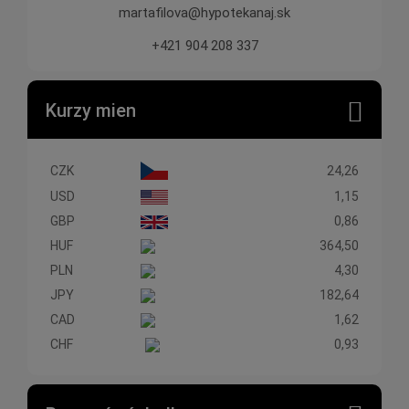
martafilova@hypotekanaj.sk
+421 904 208 337
Kurzy mien
CZK
24,26
USD
1,15
GBP
0,86
HUF
364,50
PLN
4,30
JPY
182,64
CAD
1,62
CHF
0,93