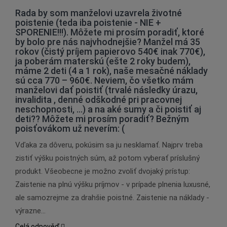
Rada by som manželovi uzavrela životné
poistenie (teda iba poistenie - NIE +
SPORENIE!!!). Môžete mi prosím poradiť, ktoré
by bolo pre nás najvhodnejšie? Manžel má 35
rokov (čistý príjem papierovo 540€ inak 770€),
ja poberám materskú (ešte 2 roky budem),
máme 2 deti (4 a 1 rok), naše mesačné náklady
sú cca 770 – 960€. Neviem, čo všetko mám
manželovi dať poistiť (trvalé následky úrazu,
invalidita , denné odškodné pri pracovnej
neschopnosti, ...) a na aké sumy a či poistiť aj
deti?? Môžete mi prosím poradiť? Bežným
poisťovákom už neverím: (
Vďaka za dôveru, pokúsim sa ju nesklamať. Najprv treba
zistiť výšku poistných súm, až potom vyberať príslušný
produkt. Všeobecne je možno zvoliť dvojaký prístup:
Zaistenie na plnú výšku príjmov - v prípade plnenia luxusné,
ale samozrejme za drahšie poistné. Zaistenie na náklady -
výrazne…
Celá odpověď