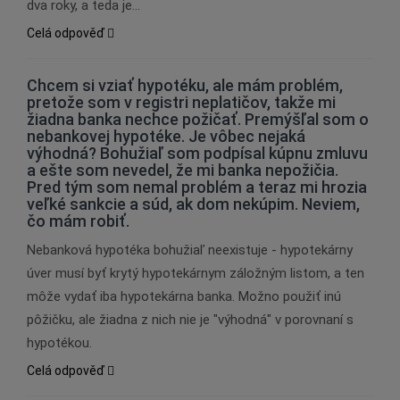
dva roky, a teda je…
Celá odpověď
Chcem si vziať hypotéku, ale mám problém,
pretože som v registri neplatičov, takže mi
žiadna banka nechce požičať. Premýšľal som o
nebankovej hypotéke. Je vôbec nejaká
výhodná? Bohužiaľ som podpísal kúpnu zmluvu
a ešte som nevedel, že mi banka nepožičia.
Pred tým som nemal problém a teraz mi hrozia
veľké sankcie a súd, ak dom nekúpim. Neviem,
čo mám robiť.
Nebanková hypotéka bohužiaľ neexistuje - hypotekárny
úver musí byť krytý hypotekárnym záložným listom, a ten
môže vydať iba hypotekárna banka. Možno použiť inú
pôžičku, ale žiadna z nich nie je "výhodná" v porovnaní s
hypotékou.
Celá odpověď