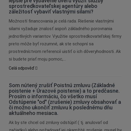
lepšie pre vybavenie úveru využiť služby
sprostredkovateľskej agentúry alebo
záležitosť vybaviť vlastnými silami?
Možností financovania je celá rada. Riešenie vlastnými
silami vyžaduje znalosť aspoň základného porovnania
jednotlivých variantov. Využitie sprostredkovateľskej firmy
preto môže byť rozumné, ak ste schopní sa
prostredníctvom referencií uistiť o ich dôveryhodnosti. Ak
si budete priať moju pomoc,…
Celá odpověď
Som nútený zrušiť Poistnú zmluvu (Základné
poistenie + Úrazové poistenie) a to predčasne.
Prosím o informáciu, čo všetko musí
Odstúpenie "od" (zrušenie) zmluvy obsahovať a
či možno ukončiť zmluvu k poslednému dňu
aktuálneho mesiaca.
Ak by ste chcel od zmluvy odstúpiť ( tj. anulovať od
začiatku) alebo požadovať jej okamžité zrušenie, musel by