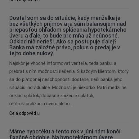
Dostal som sa do situácie, kedy manželka je
bez všetkých príjmov a ja sám balansujem nad
priepasťou ohľadom splácania hypotekárneho
úveru a ďalej to bude pre mňa už neúnosné.
Odklad nič nerieši. Ako sa postupuje ďalej?
Banka má záložné právo, pokus o predaj je v
tejto dobe nulový.
Najskôr je vhodné informovať veriteľa, teda banku, a
prebrať s ním možnosti riešenia. S každým klientom, ktorý
sa do platobnej neschopnosti dostane, rieši banka jeho
situáciu individuálne. Možností je niekoľko. Patrí medzi ne
odklad splátok, dočasné zníženie splátok,
reštrukturalizácia úveru alebo…
Celá odpověď
Máme hypotéku a tento rok v júni nám končí
fixačné obdobie. Na hypotekárnom úvere