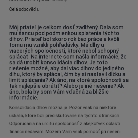
Celá odpověď
Môj priateľ je celkom dosť zadlžený. Dala som
mu šancu pod podmienkou splatenia týchto
dlhov. Priateľ bol skoro rok bez práce a kvôli
tomu mu vznikli pohľadávky. Má dlhy u
viacerých spoločností, ktoré nebol schopný
splácať. Na internete som našla informácie, že
sa dá urobiť konsolidácia dlhov. Je toto
riešenie možné, aby dal viac dlhov do jediného
dlhu, ktorý by splácal, čím by si nastavil dĺžku a
limit splácania? Ak áno, na ktoré spoločnosti sa
tak najlepšie obrátiť? Alebo je iné riešenie? Ak
áno, bola by som Vám vďačná za bližšie
informácie.
Konsolidácia dlhov možná je. Pozor však na niektoré
úskalia, ktoré boli prediskutované na týchto stránkach.
Odporúčania na určitú spoločnosť z akejkoľvek oblasti
financií nedávam. Môžem Vám však pomôcť pri riešení