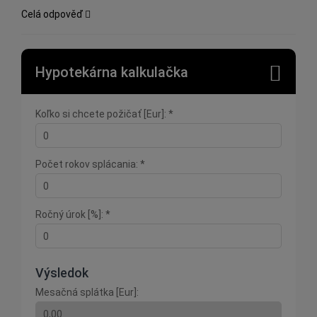
Celá odpověď
Hypotekárna kalkulačka
Koľko si chcete požičať [Eur]: *
Počet rokov splácania: *
Ročný úrok [%]: *
Výsledok
Mesačná splátka [Eur]: