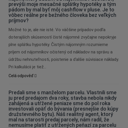
prevýši moje mesačné splátky hypotéky a tým
pádom by mal byť môj cashflow v pluse. Je to
vôbec reálne pre bežného človeka bez veľkých
príjmov?
Možné to je, ale nie isté. Vo väčšine prípadov podľa
doterajších skúseností čisté nájomné zvyčajne nepokryje
plne splátku hypotéky. Čistým nájomným rozumieme
príjem od nájomníkov očistený od nákladov na správu a
údržbu nehnuteľnosti, poistenie a ďalšie súvisiace náklady.
Pri kalkulácii je tiež…
Celá odpověď
Predali sme s manželom parcelu. Vlastnili sme
ju pred predajom dva roky, stavba nebola nikdy
zahájená a utŕžené peniaze sme do pol roka
investovali opäť do bývania (presnejšie do kúpy
družstevného bytu). Náš realitný agent, ktorý
mal na starosti predaj parcely, nám radil, že
nemusíme platiť z utŕžených peňazí za parcelu