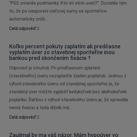
"PSS zmenila podmienky. Kto im ešte uverí?". Docielila tým
to, že po nasporení cieľovej sumy sa sporiteľovi
automaticky zníži…
Celá odpověď
Koľko percent pokuty zaplatím ak predčasne
vyplatím úver zo stavebnej sporiteľne inou
bankou pred skončením fixácie ?
Odpoveď je stručná: Pri predčasnom splatení
(stavebného) úveru nezaplatíte žiaden poplatok. Jednou z
výhod stavebného úveru od stavebnej sporiteľne je, že
stavebný úver môžte vyplatiť kedykoľvek bez akéhokoľvek
poplatku. Ďaľšou z výhod stavebného úveru je, že spravidla
nemá fixáciu a teda dlžník má…
Celá odpověď
Zaujímal by ma váš názor. Mám hypoúver vo