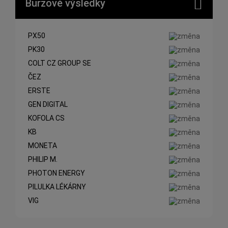
Burzové výsledky
PX50
PK30
COLT CZ GROUP SE
ČEZ
ERSTE
GEN DIGITAL
KOFOLA CS
KB
MONETA
PHILIP M.
PHOTON ENERGY
PILULKA LÉKÁRNY
VIG