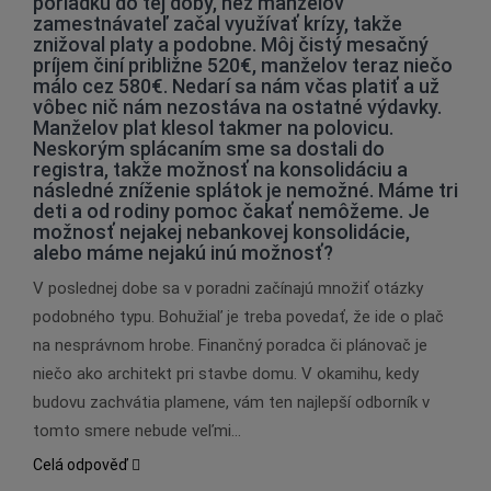
poriadku do tej doby, než manželov
zamestnávateľ začal využívať krízy, takže
znižoval platy a podobne. Môj čistý mesačný
príjem činí približne 520€, manželov teraz niečo
málo cez 580€. Nedarí sa nám včas platiť a už
vôbec nič nám nezostáva na ostatné výdavky.
Manželov plat klesol takmer na polovicu.
Neskorým splácaním sme sa dostali do
registra, takže možnosť na konsolidáciu a
následné zníženie splátok je nemožné. Máme tri
deti a od rodiny pomoc čakať nemôžeme. Je
možnosť nejakej nebankovej konsolidácie,
alebo máme nejakú inú možnosť?
V poslednej dobe sa v poradni začínajú množiť otázky
podobného typu. Bohužiaľ je treba povedať, že ide o plač
na nesprávnom hrobe. Finančný poradca či plánovač je
niečo ako architekt pri stavbe domu. V okamihu, kedy
budovu zachvátia plamene, vám ten najlepší odborník v
tomto smere nebude veľmi…
Celá odpověď