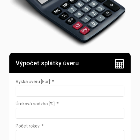
Výpočet splátky úveru
Výška úveru [Eur]: *
Úroková sadzba [%]: *
Počet rokov: *