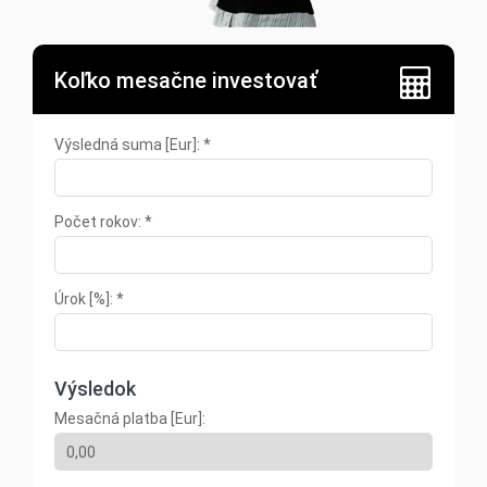
Koľko mesačne investovať
Výsledná suma [Eur]: *
Počet rokov: *
Úrok [%]: *
Výsledok
Mesačná platba [Eur]: