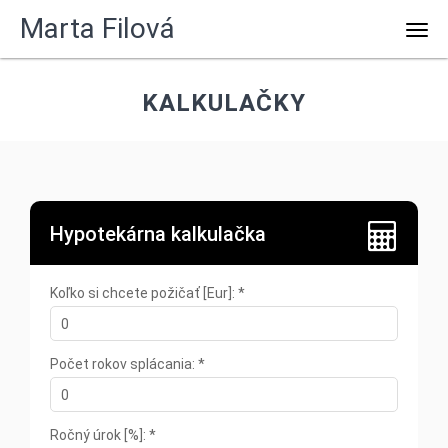
Marta Filová
Men
KALKULAČKY
Hypotekárna kalkulačka
Koľko si chcete požičať [Eur]: *
Počet rokov splácania: *
Ročný úrok [%]: *