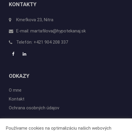
KONTAKTY
Kmeťkova 23, Nitra
E-mail:
martafilova@hypotekanaj.sk
Telefón:
+421 904 208 337
ODKAZY
O mne
Kontakt
Ochrana osobných údajov
AKO PRACUJEM
Používame cookies na optimalizáciu našich webových