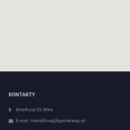
KONTAKTY
Kmeťkova 23, Nitra
E-mail:
martafilova@hypotekanaj.sk