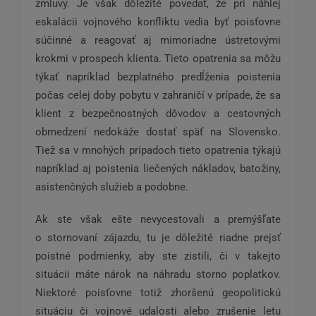
zmluvy. Je však dôležité povedať, že pri náhlej
eskalácii vojnového konfliktu vedia byť poisťovne
súčinné a reagovať aj mimoriadne ústretovými
krokmi v prospech klienta. Tieto opatrenia sa môžu
týkať napríklad bezplatného predĺženia poistenia
počas celej doby pobytu v zahraničí v prípade, že sa
klient z bezpečnostných dôvodov a cestovných
obmedzení nedokáže dostať späť na Slovensko.
Tiež sa v mnohých prípadoch tieto opatrenia týkajú
napríklad aj poistenia liečených nákladov, batožiny,
asistenčných služieb a podobne.
Ak ste však ešte nevycestovali a premýšľate
o stornovaní zájazdu, tu je dôležité riadne prejsť
poistné podmienky, aby ste zistili, či v takejto
situácii máte nárok na náhradu storno poplatkov.
Niektoré poisťovne totiž zhoršenú geopolitickú
situáciu či vojnové udalosti alebo zrušenie letu