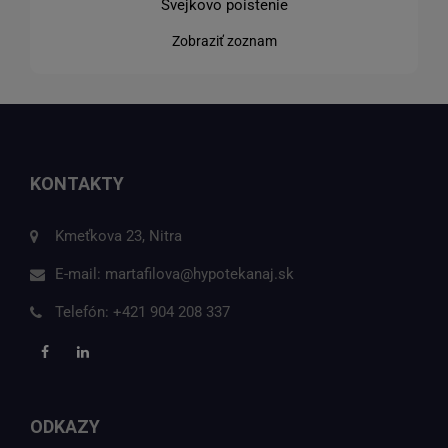
Švejkovo poistenie
Zobraziť zoznam
KONTAKTY
Kmeťkova 23, Nitra
E-mail:
martafilova@hypotekanaj.sk
Telefón:
+421 904 208 337
ODKAZY