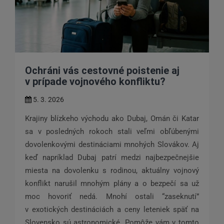
Ochráni vás cestovné poistenie aj
v prípade vojnového konfliktu?
5. 3. 2026
Krajiny blízkeho východu ako Dubaj, Omán či Katar
sa v posledných rokoch stali veľmi obľúbenými
dovolenkovými destináciami mnohých Slovákov. Aj
keď napríklad Dubaj patrí medzi najbezpečnejšie
miesta na dovolenku s rodinou, aktuálny vojnový
konflikt narušil mnohým plány a o bezpečí sa už
moc hovoriť nedá. Mnohí ostali “zaseknutí”
v exotických destináciách a ceny leteniek späť na
Slovensko sú astronomické. Pomôže vám v tomto