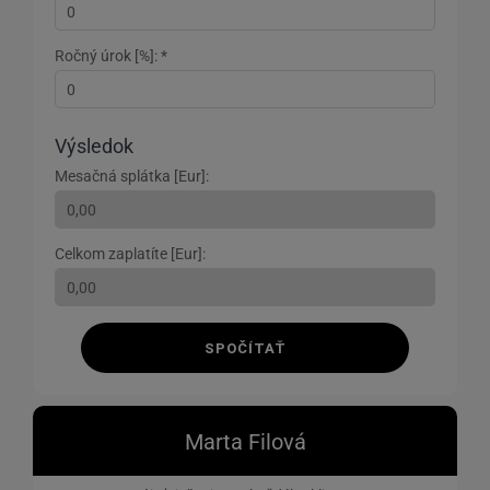
Ročný úrok [%]: *
Výsledok
Mesačná splátka [Eur]:
Celkom zaplatíte [Eur]:
SPOČÍTAŤ
Marta Filová