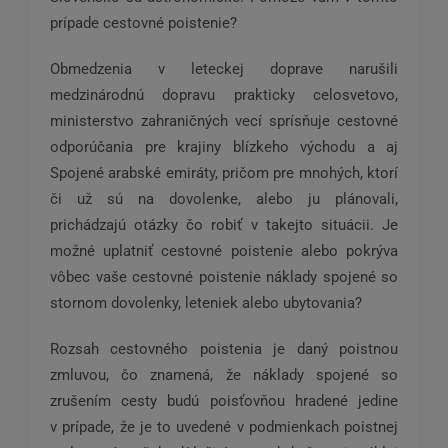
prípade cestovné poistenie?
Obmedzenia v leteckej doprave narušili
medzinárodnú dopravu prakticky celosvetovo,
ministerstvo zahraničných vecí sprísňuje cestovné
odporúčania pre krajiny blízkeho východu a aj
Spojené arabské emiráty, pričom pre mnohých, ktorí
či už sú na dovolenke, alebo ju plánovali,
prichádzajú otázky čo robiť v takejto situácii. Je
možné uplatniť cestovné poistenie alebo pokrýva
vôbec vaše cestovné poistenie náklady spojené so
stornom dovolenky, leteniek alebo ubytovania?
Rozsah cestovného poistenia je daný poistnou
zmluvou, čo znamená, že náklady spojené so
zrušením cesty budú poisťovňou hradené jedine
v prípade, že je to uvedené v podmienkach poistnej