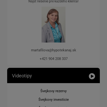
Nájsť riešenie pre každého klienta!
martafilova@hypotekanaj.sk
+421 904 208 337
Videotipy
Švejkovy rezervy
Švejkovy investície