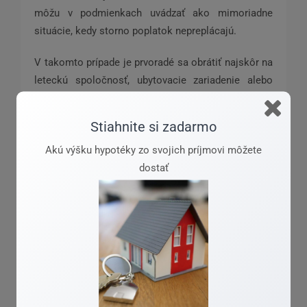
môžu v podmienkach uvádzať ako mimoriadne
situácie, kedy storno poplatok nepreplácajú.
V takomto prípade je prvoradé sa obrátiť najskôr na
leteckú spoločnosť, ubytovacie zariadenie alebo
cestovnú kanceláriu a až následne riešiť vzniknutú
situáciu priamo s poisťovňou. Poistné podmienky
Stiahnite si zadarmo
v niektorých poisťovniach však umožňujú storno aj
Akú výšku hypotéky zo svojich príjmovi môžete
v prípade bezpečnostného rizika, ktoré trvá aj v deň
dostať
plánovaného odchodu a štátne autority
neodporúčajú cestovať do konkrétnej krajiny, kde je
vydaný tretí alebo štvrtý stupeň cestovného
odporúčania, pričom môže ísť aj o prestup v tejto
konkrétnej krajine.
Vývoj situácie v krajinách blízkeho východu je
v súčasnosti veľmi dynamický a ak plánujete